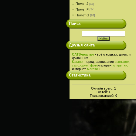
Помет J
[47]
Помет F
[74]
Помет G
[84]
Поиск
Друзья сайта
CATS-портал
- всё о кошках, диких и
домашних.
Каталог
пород, расписание
выставок
,
cat-
форум,
фото
-галерея,
открытки,
интернет-
магазин
Статистика
Онлайн всего:
1
Гостей:
1
Пользователей:
0