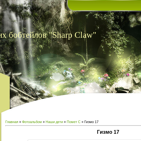
х бобтейлов "Sharp Claw"
Главная
»
Фотоальбом
»
Наши дети
»
Помет С
» Гизмо 17
Гизмо 17