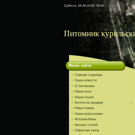
Суббота, 08.08.2026, 15:50
Питомник курильски
Меню сайта
Главная страница
Наши новости
О питомнике
Наши коты
Наши кошки
Котята на продажу
Наши планы
Наши выпускники
Фотоальбомы
Каталог статей
Обратная связь