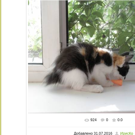
924
0
0.0
В реальном размере
1024x768
/ 28
Добавлено
31.07.2016
ИрисКо