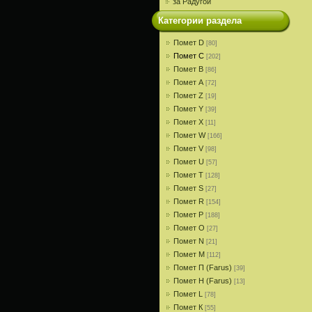
за Радугой
Категории раздела
Помет D
[80]
Помет С
[202]
Помет В
[86]
Помет A
[72]
Помет Z
[19]
Помет Y
[39]
Помет X
[11]
Помет W
[166]
Помет V
[98]
Помет U
[57]
Помет T
[128]
Помет S
[27]
Помет R
[154]
Помет P
[188]
Помет О
[27]
Помет N
[21]
Помет M
[112]
Помет П (Farus)
[39]
Помет Н (Farus)
[13]
Помет L
[78]
Помет К
[55]