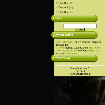
Помет J
[47]
Помет F
[74]
Помет G
[84]
Поиск
Друзья сайта
CATS-портал
- всё о кошках, диких и
домашних.
Каталог
пород, расписание
выставок
,
cat-
форум,
фото
-галерея,
открытки,
интернет-
магазин
Статистика
Онлайн всего:
1
Гостей:
1
Пользователей:
0