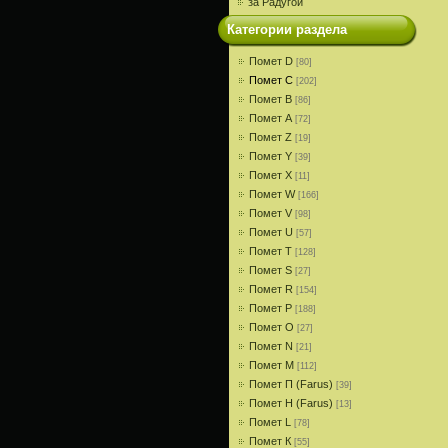
за Радугой
Категории раздела
Помет D
[80]
Помет С
[202]
Помет В
[86]
Помет A
[72]
Помет Z
[19]
Помет Y
[39]
Помет X
[11]
Помет W
[166]
Помет V
[98]
Помет U
[57]
Помет T
[128]
Помет S
[27]
Помет R
[154]
Помет P
[188]
Помет О
[27]
Помет N
[21]
Помет M
[112]
Помет П (Farus)
[39]
Помет Н (Farus)
[13]
Помет L
[78]
Помет К
[55]