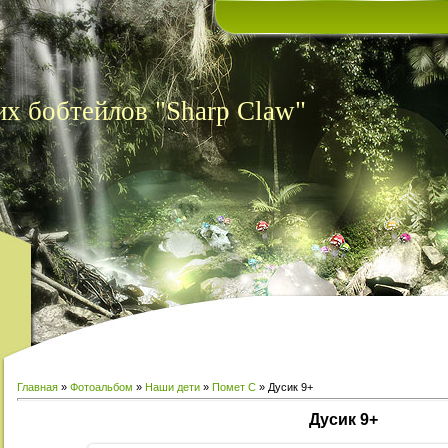
х бобтейлов "Sharp Claw"
Главная
»
Фотоальбом
»
Наши дети
»
Помет С
» Дусик 9+
Дусик 9+