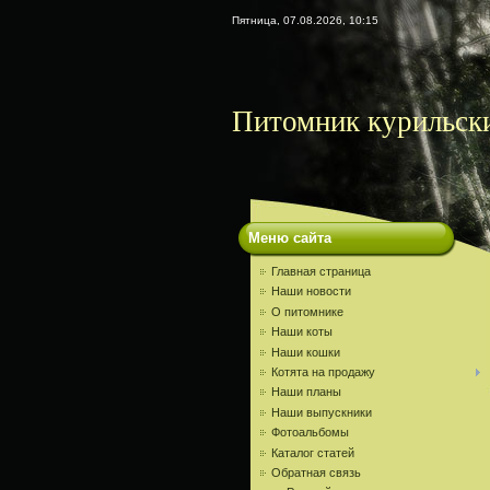
Пятница, 07.08.2026, 10:15
Питомник курильски
Меню сайта
Главная страница
Наши новости
О питомнике
Наши коты
Наши кошки
Котята на продажу
Наши планы
Наши выпускники
Фотоальбомы
Каталог статей
Обратная связь