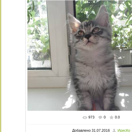
973
0
0.0
В реальном размере
1024x768
/ 32
Добавлено
31.07.2016
ИрисКо