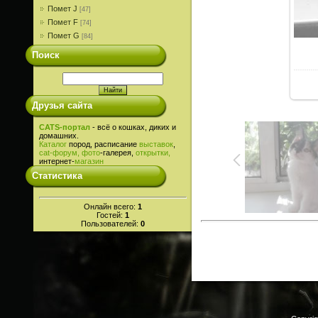
Помет J
[47]
Помет F
[74]
Помет G
[84]
Поиск
Друзья сайта
CATS-портал
- всё о кошках, диких и
домашних.
Каталог
пород, расписание
выставок
,
cat-
форум,
фото
-галерея,
открытки,
интернет-
магазин
Статистика
Онлайн всего:
1
Гостей:
1
Пользователей:
0