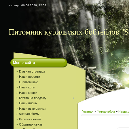
Четверг, 06.08.2026, 12:57
Питомник курильских бобтейлов "S
Меню сайта
Главная страница
Наши новости
О питомнике
Наши коты
Наши кошки
Котята на продажу
Наши планы
Наши выпускники
Главная
»
Фотоальбом
»
Наши д
Фотоальбомы
Каталог статей
Обратная связь