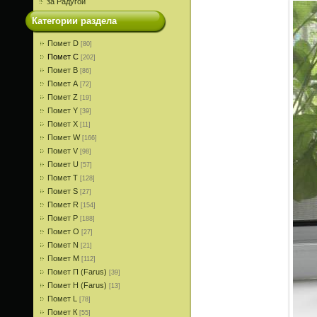
за Радугой
Категории раздела
Помет D
[80]
Помет С
[202]
Помет В
[86]
Помет A
[72]
Помет Z
[19]
Помет Y
[39]
Помет X
[11]
Помет W
[166]
Помет V
[98]
Помет U
[57]
Помет T
[128]
Помет S
[27]
Помет R
[154]
Помет P
[188]
Помет О
[27]
Помет N
[21]
Помет M
[112]
Помет П (Farus)
[39]
Помет Н (Farus)
[13]
Помет L
[78]
Помет К
[55]