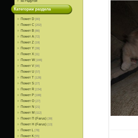
за Радугой
Категории раздела
Помет D
[80]
Помет С
[202]
Помет В
[86]
Помет A
[72]
Помет Z
[19]
Помет Y
[39]
Помет X
[11]
Помет W
[166]
Помет V
[98]
Помет U
[57]
Помет T
[128]
Помет S
[27]
Помет R
[154]
Помет P
[188]
Помет О
[27]
Помет N
[21]
Помет M
[112]
Помет П (Farus)
[39]
Помет Н (Farus)
[13]
Помет L
[78]
Помет К
[55]