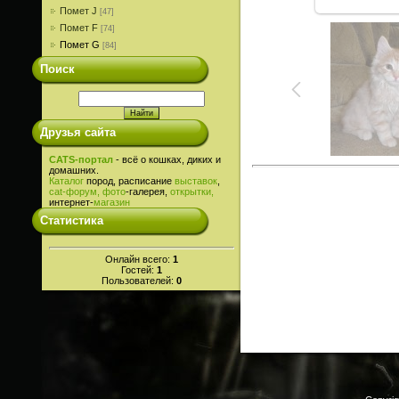
Помет J
[47]
Помет F
[74]
Помет G
[84]
Поиск
Друзья сайта
CATS-портал
- всё о кошках, диких и
домашних.
Каталог
пород, расписание
выставок
,
cat-
форум,
фото
-галерея,
открытки,
интернет-
магазин
Статистика
Онлайн всего:
1
Гостей:
1
Пользователей:
0