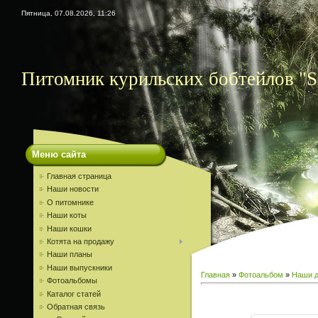
Пятница, 07.08.2026, 11:26
Питомник курильских бобтейлов "S
Меню сайта
Главная страница
Наши новости
О питомнике
Наши коты
Наши кошки
Котята на продажу
Наши планы
Наши выпускники
Главная
»
Фотоальбом
»
Наши д
Фотоальбомы
Каталог статей
Обратная связь