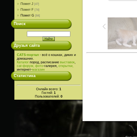
Помет J
[47]
Помет F
[74]
Помет G
[84]
Поиск
Друзья сайта
CATS-портал
- всё о кошках, диких и
домашних.
Каталог
пород, расписание
выставок
,
cat-
форум,
фото
-галерея,
открытки,
интернет-
магазин
Статистика
Онлайн всего:
1
Гостей:
1
Пользователей:
0