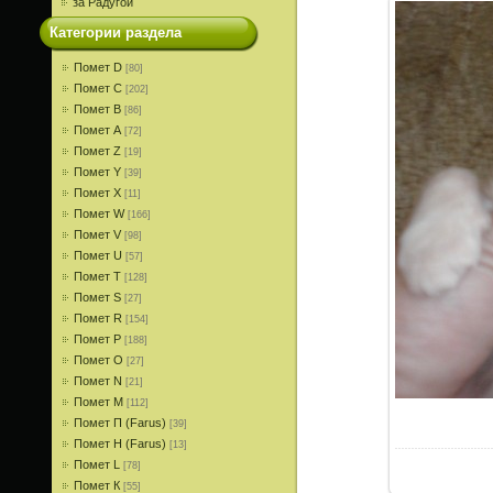
за Радугой
Категории раздела
Помет D
[80]
Помет С
[202]
Помет В
[86]
Помет A
[72]
Помет Z
[19]
Помет Y
[39]
Помет X
[11]
Помет W
[166]
Помет V
[98]
Помет U
[57]
Помет T
[128]
Помет S
[27]
Помет R
[154]
Помет P
[188]
Помет О
[27]
Помет N
[21]
Помет M
[112]
Помет П (Farus)
[39]
Помет Н (Farus)
[13]
Помет L
[78]
Помет К
[55]