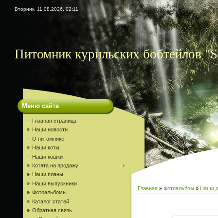
Вторник, 11.08.2026, 02:11
Питомник курильских бобтейлов "S
Меню сайта
Главная страница
Наши новости
О питомнике
Наши коты
Наши кошки
Котята на продажу
Наши планы
Наши выпускники
Главная
»
Фотоальбом
»
Наши д
Фотоальбомы
Каталог статей
Обратная связь