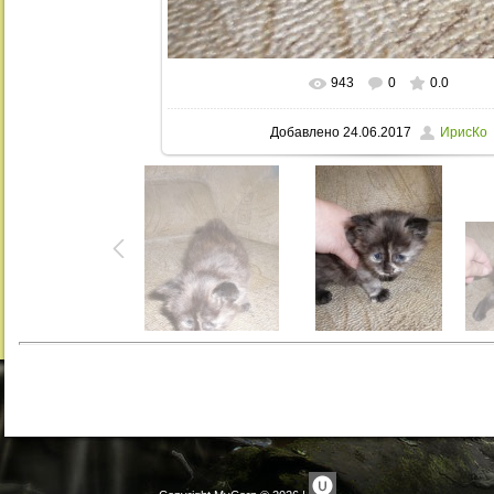
943
0
0.0
В реальном размере
768x1006
/ 19
Добавлено
24.06.2017
ИрисКо