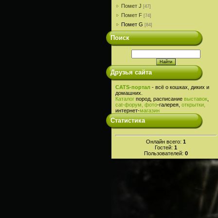
Помет J
[47]
Помет F
[74]
Помет G
[84]
Поиск
Друзья сайта
CATS-портал
- всё о кошках, диких и
домашних.
Каталог
пород, расписание
выставок
,
cat-
форум,
фото
-галерея,
открытки,
интернет-
магазин
Статистика
Онлайн всего:
1
Гостей:
1
Пользователей:
0