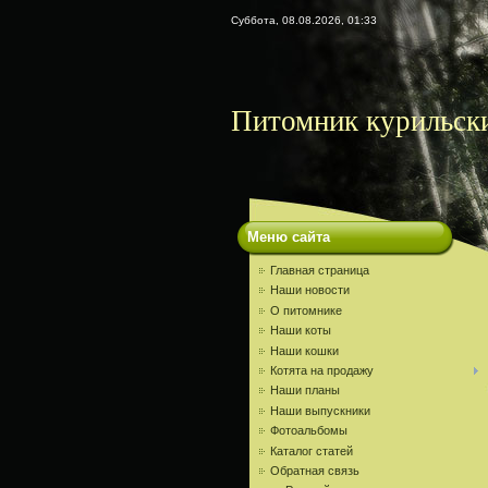
Суббота, 08.08.2026, 01:33
Питомник курильски
Меню сайта
Главная страница
Наши новости
О питомнике
Наши коты
Наши кошки
Котята на продажу
Наши планы
Наши выпускники
Фотоальбомы
Каталог статей
Обратная связь