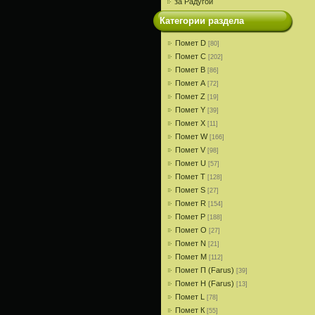
за Радугой
Категории раздела
Помет D
[80]
Помет С
[202]
Помет В
[86]
Помет A
[72]
Помет Z
[19]
Помет Y
[39]
Помет X
[11]
Помет W
[166]
Помет V
[98]
Помет U
[57]
Помет T
[128]
Помет S
[27]
Помет R
[154]
Помет P
[188]
Помет О
[27]
Помет N
[21]
Помет M
[112]
Помет П (Farus)
[39]
Помет Н (Farus)
[13]
Помет L
[78]
Помет К
[55]