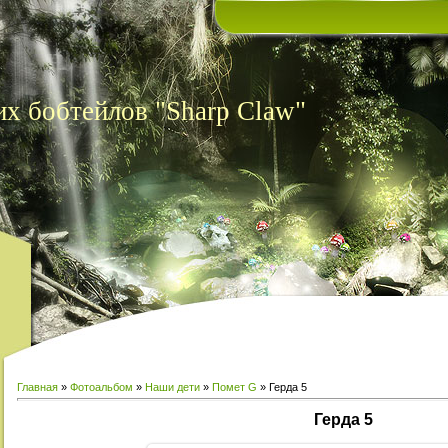
х бобтейлов "Sharp Claw"
Главная
»
Фотоальбом
»
Наши дети
»
Помет G
» Герда 5
Герда 5