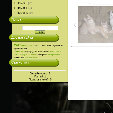
Помет J
[47]
Помет F
[74]
Помет G
[84]
Поиск
Друзья сайта
CATS-портал
- всё о кошках, диких и
домашних.
Каталог
пород, расписание
выставок
,
cat-
форум,
фото
-галерея,
открытки,
интернет-
магазин
Статистика
Онлайн всего:
1
Гостей:
1
Пользователей:
0