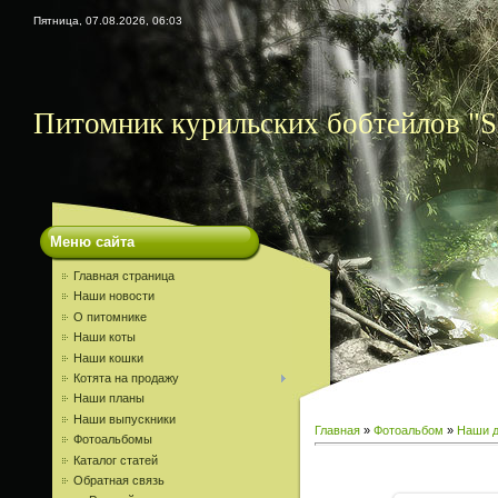
Пятница, 07.08.2026, 06:03
Питомник курильских бобтейлов "S
Меню сайта
Главная страница
Наши новости
О питомнике
Наши коты
Наши кошки
Котята на продажу
Наши планы
Наши выпускники
Главная
»
Фотоальбом
»
Наши д
Фотоальбомы
Каталог статей
Обратная связь