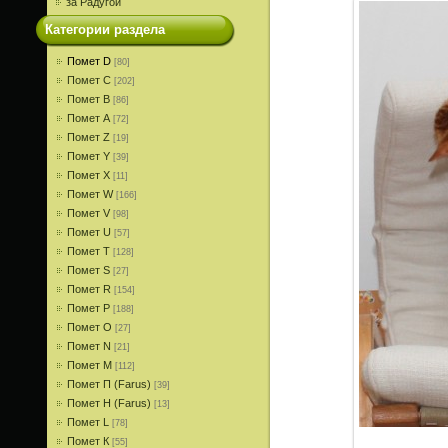
за Радугой
Категории раздела
Помет D
[80]
Помет С
[202]
Помет В
[86]
Помет A
[72]
Помет Z
[19]
Помет Y
[39]
Помет X
[11]
Помет W
[166]
Помет V
[98]
Помет U
[57]
Помет T
[128]
Помет S
[27]
Помет R
[154]
Помет P
[188]
Помет О
[27]
Помет N
[21]
Помет M
[112]
Помет П (Farus)
[39]
Помет Н (Farus)
[13]
Помет L
[78]
Помет К
[55]