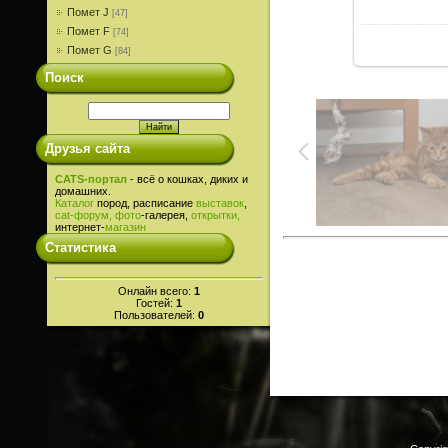
Помет J
[47]
Помет F
[74]
Помет G
[84]
Поиск
Друзья сайта
CATS-портал
- всё о кошках, диких и
домашних.
Каталог
пород, расписание
выставок
,
cat-
форум,
фото
-галерея,
открытки,
интернет-
магазин
Статистика
Онлайн всего:
1
Гостей:
1
Пользователей:
0