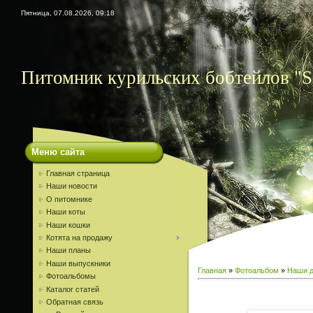
Пятница, 07.08.2026, 09:18
Питомник курильских бобтейлов "S
Меню сайта
Главная страница
Наши новости
О питомнике
Наши коты
Наши кошки
Котята на продажу
Наши планы
Наши выпускники
Главная
»
Фотоальбом
»
Наши д
Фотоальбомы
Каталог статей
Обратная связь