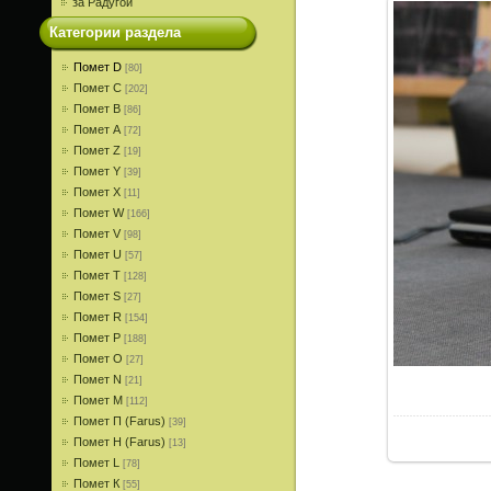
за Радугой
Категории раздела
Помет D
[80]
Помет С
[202]
Помет В
[86]
Помет A
[72]
Помет Z
[19]
Помет Y
[39]
Помет X
[11]
Помет W
[166]
Помет V
[98]
Помет U
[57]
Помет T
[128]
Помет S
[27]
Помет R
[154]
Помет P
[188]
Помет О
[27]
Помет N
[21]
Помет M
[112]
Помет П (Farus)
[39]
Помет Н (Farus)
[13]
Помет L
[78]
Помет К
[55]