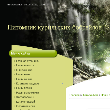
Воскресенье, 09.08.2026, 02:58
Питомник курильских бобтейлов "S
Меню сайта
Главная страница
Наши новости
О питомнике
Наши коты
Наши кошки
Котята на продажу
Наши планы
Наши выпускники
Главная
»
Фотоальбом
»
Наши д
Фотоальбомы
Каталог статей
Обратная связь