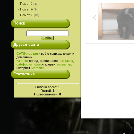
Помет J
[47]
Помет F
[74]
Помет G
[84]
Поиск
Друзья сайта
CATS-портал
- всё о кошках, диких и
домашних.
Каталог
пород, расписание
выставок
,
cat-
форум,
фото
-галерея,
открытки,
интернет-
магазин
Статистика
Онлайн всего:
1
Гостей:
1
Пользователей:
0