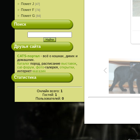
Помет J
[47]
Помет F
[74]
Помет G
[84]
Поиск
Друзья сайта
CATS-портал
- всё о кошках, диких и
домашних.
Каталог
пород, расписание
выставок
,
cat-
форум,
фото
-галерея,
открытки,
интернет-
магазин
Статистика
Онлайн всего:
1
Гостей:
1
Пользователей:
0