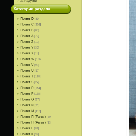
за Радугой
Категории раздела
Помет D
[80]
Помет С
[202]
Помет В
[86]
Помет A
[72]
Помет Z
[19]
Помет Y
[39]
Помет X
[11]
Помет W
[166]
Помет V
[98]
Помет U
[57]
Помет T
[128]
Помет S
[27]
Помет R
[154]
Помет P
[188]
Помет О
[27]
Помет N
[21]
Помет M
[112]
Помет П (Farus)
[39]
Помет Н (Farus)
[13]
Помет L
[78]
Помет К
[55]