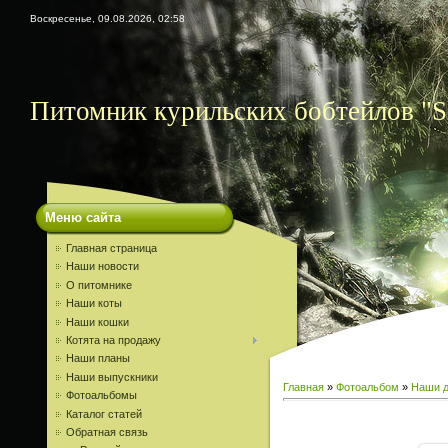
Воскресенье, 09.08.2026, 02:58
Питомник курильских бобтейлов "S
Меню сайта
Главная страница
Наши новости
О питомнике
Наши коты
Наши кошки
Котята на продажу
Наши планы
Наши выпускники
Главная
»
Фотоальбом
»
Наши д
Фотоальбомы
Каталог статей
Обратная связь