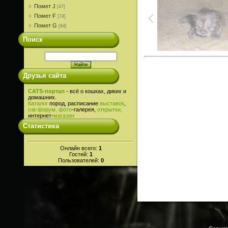
Помет J
[47]
Помет F
[74]
Помет G
[84]
Поиск
Друзья сайта
CATS-портал
- всё о кошках, диких и
домашних.
Каталог
пород, расписание
выставок
,
cat-
форум,
фото
-галерея,
открытки,
интернет-
магазин
Статистика
Онлайн всего:
1
Гостей:
1
Пользователей:
0