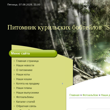
Пятница, 07.08.2026, 21:00
Питомник курильских бобтейлов "S
Меню сайта
Главная страница
Наши новости
О питомнике
Наши коты
Наши кошки
Котята на продажу
Наши планы
Наши выпускники
Главная
»
Фотоальбом
»
Наши д
Фотоальбомы
Каталог статей
Обратная связь