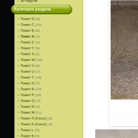
за Радугой
Категории раздела
Помет D
[80]
Помет С
[202]
Помет В
[86]
Помет A
[72]
Помет Z
[19]
Помет Y
[39]
Помет X
[11]
Помет W
[166]
Помет V
[98]
Помет U
[57]
Помет T
[128]
Помет S
[27]
Помет R
[154]
Помет P
[188]
Помет О
[27]
Помет N
[21]
Помет M
[112]
Помет П (Farus)
[39]
Помет Н (Farus)
[13]
Помет L
[78]
Помет К
[55]