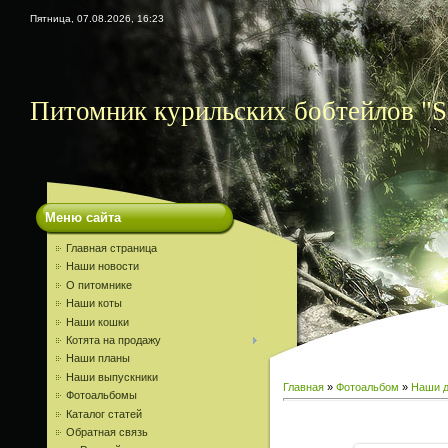
Пятница, 07.08.2026, 16:23
Питомник курильских бобтейлов "S
Меню сайта
Главная страница
Наши новости
О питомнике
Наши коты
Наши кошки
Котята на продажу
Наши планы
Наши выпускники
Главная
»
Фотоальбом
»
Наши д
Фотоальбомы
Каталог статей
Обратная связь