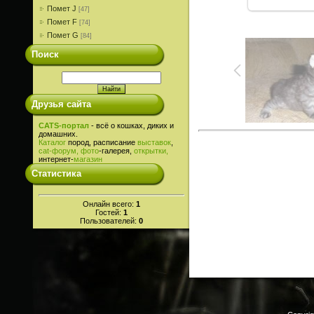
Помет J
[47]
Помет F
[74]
Помет G
[84]
Поиск
Друзья сайта
CATS-портал
- всё о кошках, диких и
домашних.
Каталог
пород, расписание
выставок
,
cat-
форум,
фото
-галерея,
открытки,
интернет-
магазин
Статистика
Онлайн всего:
1
Гостей:
1
Пользователей:
0