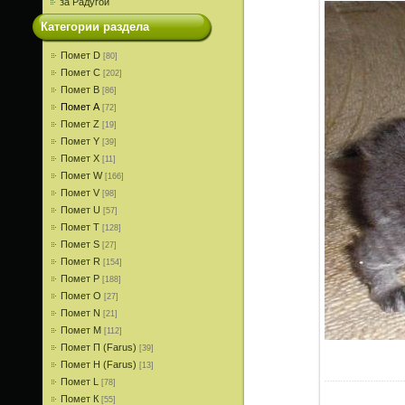
за Радугой
Категории раздела
Помет D
[80]
Помет С
[202]
Помет В
[86]
Помет A
[72]
Помет Z
[19]
Помет Y
[39]
Помет X
[11]
Помет W
[166]
Помет V
[98]
Помет U
[57]
Помет T
[128]
Помет S
[27]
Помет R
[154]
Помет P
[188]
Помет О
[27]
Помет N
[21]
Помет M
[112]
Помет П (Farus)
[39]
Помет Н (Farus)
[13]
Помет L
[78]
Помет К
[55]