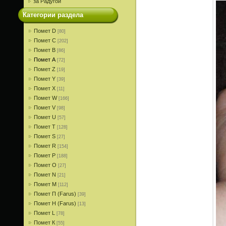
за Радугой
Категории раздела
Помет D
[80]
Помет С
[202]
Помет В
[86]
Помет A
[72]
Помет Z
[19]
Помет Y
[39]
Помет X
[11]
Помет W
[166]
Помет V
[98]
Помет U
[57]
Помет T
[128]
Помет S
[27]
Помет R
[154]
Помет P
[188]
Помет О
[27]
Помет N
[21]
Помет M
[112]
Помет П (Farus)
[39]
Помет Н (Farus)
[13]
Помет L
[78]
Помет К
[55]