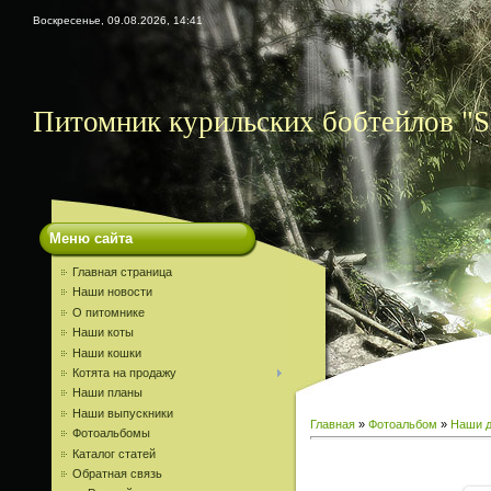
Воскресенье, 09.08.2026, 14:41
Питомник курильских бобтейлов "S
Меню сайта
Главная страница
Наши новости
О питомнике
Наши коты
Наши кошки
Котята на продажу
Наши планы
Наши выпускники
Главная
»
Фотоальбом
»
Наши д
Фотоальбомы
Каталог статей
Обратная связь