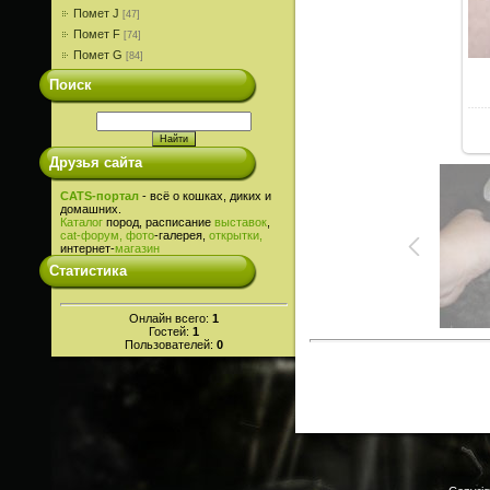
Помет J
[47]
Помет F
[74]
Помет G
[84]
Поиск
Друзья сайта
CATS-портал
- всё о кошках, диких и
домашних.
Каталог
пород, расписание
выставок
,
cat-
форум,
фото
-галерея,
открытки,
интернет-
магазин
Статистика
Онлайн всего:
1
Гостей:
1
Пользователей:
0