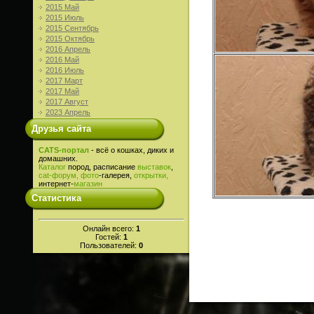
2015 Май
2015 Июль
2015 Сентябрь
2015 Октябрь
2016 Апрель
2016 Май
2016 Июль
2017 Март
2017 Май
2017 Август
2023 Апрель
Друзья сайта
CATS-портал
- всё о кошках, диких и
домашних.
Каталог
пород, расписание
выставок
,
cat-
форум,
фото
-галерея,
открытки,
интернет-
магазин
Статистика
Онлайн всего:
1
Гостей:
1
Пользователей:
0