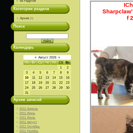
за Радугой
IC
Категории раздела
Sharpclaw'
f 
Архив
[0]
Поиск
Календарь
«
Август 2026
»
Пн
Вт
Ср
Чт
Пт
Сб
Вс
1
2
3
4
5
6
7
8
9
10
11
12
13
14
15
16
17
18
19
20
21
22
23
24
25
26
27
28
29
30
31
Архив записей
2011 Апрель
2011 Июнь
2011 Июль
2011 Август
2011 Октябрь
2011 Ноябрь