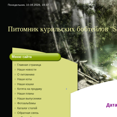
Понедельник, 10.08.2026, 19:37
Питомник курильских бобтейлов "S
Меню сайта
Главная страница
Наши новости
О питомнике
Наши коты
Наши кошки
Котята на продажу
Наши планы
Наши выпускники
Фотоальбомы
Дата
Каталог статей
Обратная связь